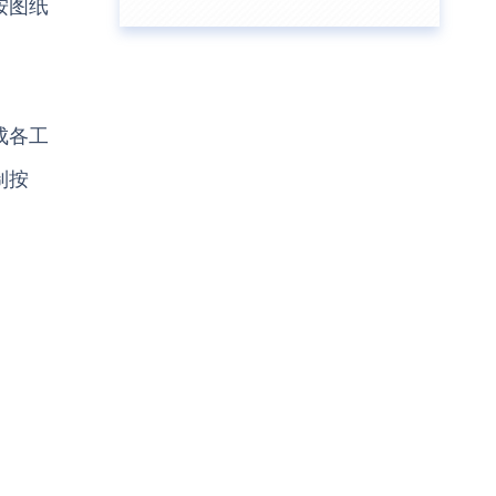
按图纸
成各工
制按